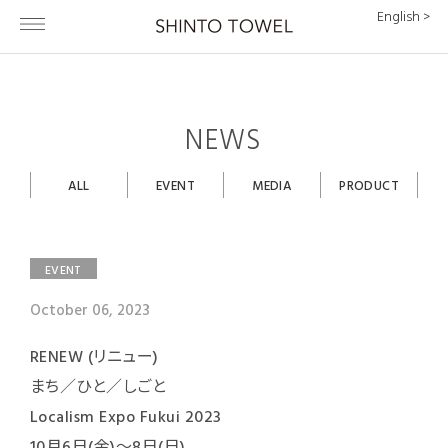
English >
NEWS
ALL
EVENT
MEDIA
PRODUCT
EVENT
October 06, 2023
RENEW (リニュー)
まち／ひと／しごと
Localism Expo Fukui 2023
10月6日(金)～8日(日)