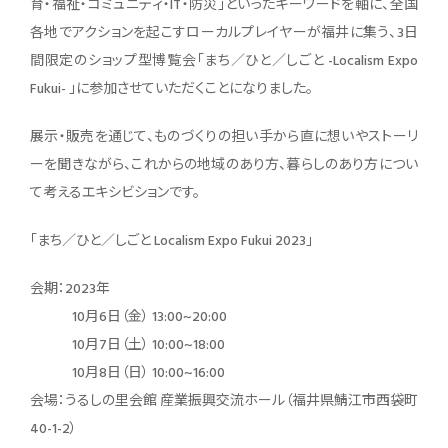
育・福祉・コミュニティ・IT・防災」といったキーワードを軸に、全国
各地でアクションを起こすローカルプレイヤーが福井に集う、3日
間限定のショップ型博覧会「まち／ひと／しごと -Localism Expo
Fukui- 」に参加させていただくことになりました。
展示・販売を通じて、ものづくりの担い手から直に想いやストーリ
ーを聞きながら、これからの地域のあり方、暮らしのあり方につい
て考えるエキシビションです。
「まち／ひと／しごと Localism Expo Fukui 2023」
会期：2023年
10月6日（金） 13:00~20:00
10月7日（土） 10:00~18:00
10月8日（日） 10:00~16:00
会場：うるしの里会館 産業振興交流ホール（福井県鯖江市西袋町
40-1-2）