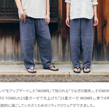
ぺ”をアップデートした「MONPE」で知られる「うなぎの寝床」。そのMO
NTO TOWELの2.5重ガーゼで仕上げた「2.5重ガーゼ MONPE」。家で
開放的に過ごしていただくためのリラックスウェアができました。