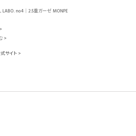
L LABO. no4｜2.5重ガーゼ MONPE
>
 >
式サイト >