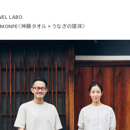
EL LABO.
MONPE
〈神藤タオル × うなぎの寝床〉